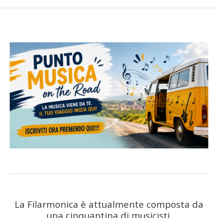
Foto anno 2019
Foto anno 2023
SCUOLA DI MUSICA
Corsi
Insegnanti
Attività estive
SOSTIENICI
5 x mille
Monografia
FINANZIAMENTI L. 124/17
CONTATTI
La Filarmonica è attualmente composta da
una cinquantina di musicisti.